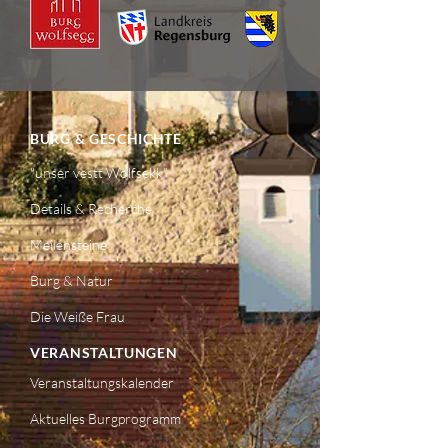
BURG & GESCHICHTE
"
unser vestt Wolfsekk"
Details & Recherche
Meilensteine
Burg & Natur
Die Weiße Frau
VERANSTALTUNGEN
Veranstaltungskalender
Aktuelles Burgprogramm