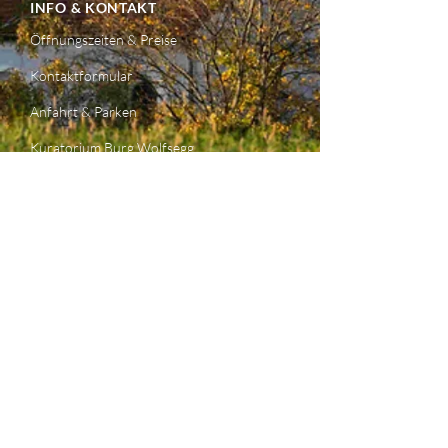
INFO & KONTAKT
Öffnungszeiten & Preise
Kontaktformular
Anfahrt & Parken
Kuratorium Burg Wolfsegg
Impressum & Datenschutz
GALERIE
TRAUUNGEN
Heiraten
Leistungen & Preise
FREUNDE DER BURG
KIDS AUF DER BURG
ENGLISH VISITORS