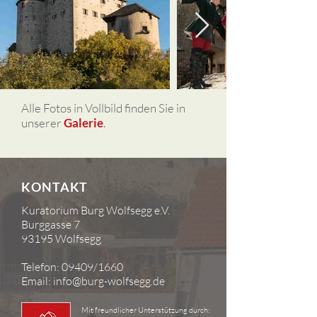
Alle Fotos in Vollbild finden Sie in
unserer
Galerie
.
KONTAKT
Kuratorium Burg Wolfsegg e.V.
Burggasse 7
93195 Wolfsegg
Telefon: 09409/1660
Email:
info@burg-wolfsegg.de
Mit freundlicher Unterstützung durch: